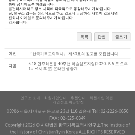
통해 공지하도록 하겠습니다.
불편하시더라도 정부 시책에 적극적으로 동참해주시기 바랍니다.
단, 연구소 업무는 정상적으로 하고 있으니 궁금하신 사항이 있으시면
전화나 이메일로 문의해주시기 바랍니다.
감사합니다.
목록
답변
글쓰기
이전
『 한국기독교와역사 』 제 53 호의 원고를 모집합니다
5.18 민주화운동 40주년 학술심포지엄(2020. 9. 5 토 오후
다음
1시-4시30분) 온라인 생중계
연구소 소개
회원가입안내
후원안내
회원가입 약관
개인정보 취급방침
03986 서울시 마포구 동교로 23길 118 열송재 Tel :
02-2226-0850
FAX : 02-325-0849
Copyright 2026 ©
사단법인 한국기독교역사연구소
The Institue of
the History of Christianity in Korea ALL RIGHTS RESERVED