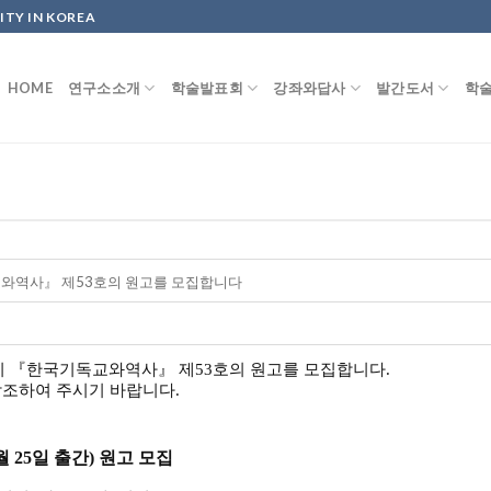
ITY IN KOREA
HOME
연구소소개
학술발표회
강좌와답사
발간도서
학
와역사 』 제 53 호의 원고를 모집합니다
지
『
한국기독교와역사
』
제
53
호의 원고를 모집합니다
.
참조하여 주시기 바랍니다
.
월
25
일 출간
)
원고 모집