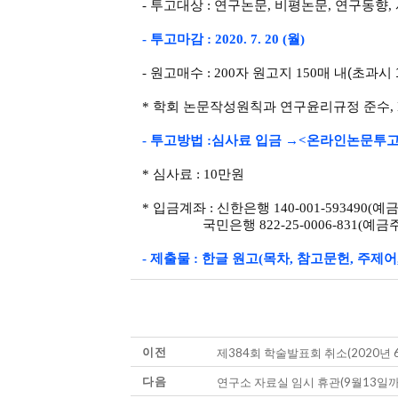
-
투고대상
:
연구논문
,
비평논문
,
연구동향
,
-
투고마감
: 2020. 7. 20 (월
)
-
원고매수
: 200
자 원고지
150
매 내(초과시 
*
학회 논문작성원칙과 연구윤리규정 준수
,
-
투고방법
:
심사료 입금
→
<
온라인논문투
*
심사료
: 10
만원
*
입금계좌
:
신한은행
140-001-593490(
예
국민은행
822-25-0006-831(
예금
-
제출물
:
한글 원고
(
목차
,
참고문헌
,
주제어
이전
제384회 학술발표회 취소(2020년 6
다음
연구소 자료실 임시 휴관(9월13일까