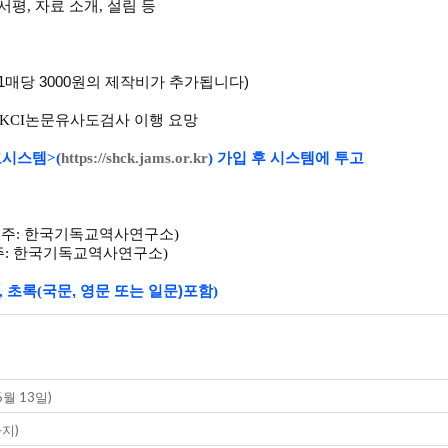
서평
,
자료 소개
,
설림 등
1매당 3000원의 제작비가 추가됩니다)
 KCI
논문유사도검사 이행 요망
고시스템
>(
https://shck.jams.or.kr
)
가입 후 시스템에 투고
금주
:
한국기독교역사연구소
)
주
:
한국기독교역사연구소
)
,
초록(
국문, 영문 또는 일문)포함
)
월 13일)
지)