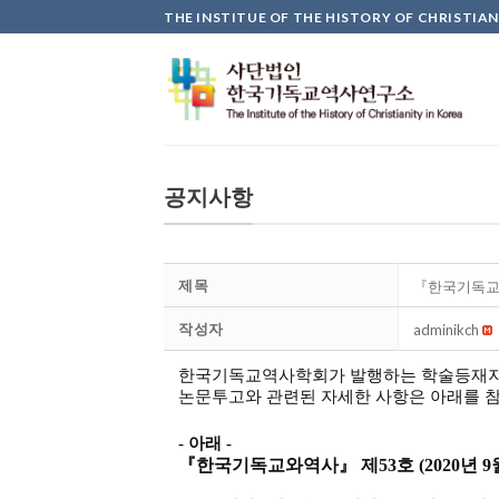
Skip
THE INSTITUE OF THE HISTORY OF CHRISTIAN
to
content
공지사항
제목
『 한국기독교
작성자
adminikch
한국기독교역사학회가 발행하는 학술등재
논문투고와 관련된 자세한 사항은 아래를 
-
아래
-
『
한국기독교와역사
』
제
53
호
(2020
년
9