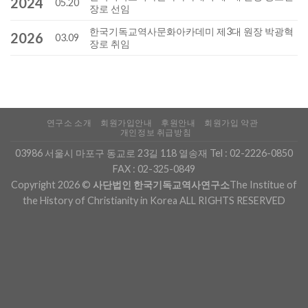
2024
05.20
장로 선임
한국기독교역사문화아카데미 제3대 원장 박광혁
2026
03.09
장로 취임
연구소 소개
회원가입안내
후원안내
회원가입 약관
개인정보 취급방침
03986 서울시 마포구 동교로 23길 118 열송재 Tel :
02-2226-0850
FAX : 02-325-0849
Copyright 2026 ©
사단법인 한국기독교역사연구소
The Institue of
the History of Christianity in Korea ALL RIGHTS RESERVED