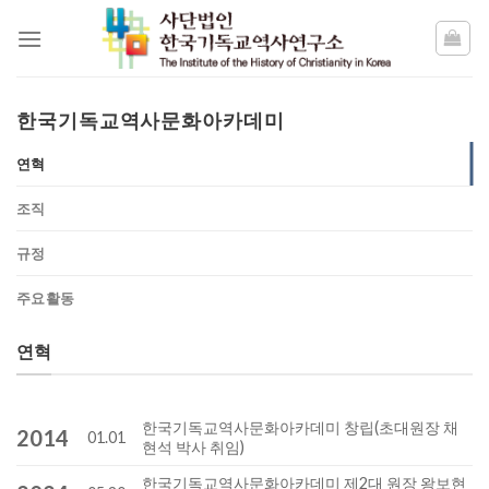
Skip
to
content
한국기독교역사문화아카데미
연혁
조직
규정
주요활동
연혁
한국기독교역사문화아카데미 창립(초대원장 채
2014
01.01
현석 박사 취임)
한국기독교역사문화아카데미 제2대 원장 왕보현