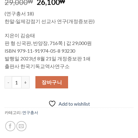
원
현
29,000
26,100
₩
₩
래
재
(연구총서 18)
가
가
한말·일제강점기 선교사 연구(개정증보판)
격:
격:
29,000₩.
26,100₩.
지은이 김승태
판 형 신국판, 반양장, 716쪽 | 값 29,000원
ISBN 979-11-91974-05-8 93230
발행일 2023년 8월 21일 개정증보판 1쇄
출판사 한국기독교역사연구소
한말 일제강점기 선교사 연구 수량
장바구니
Add to wishlist
카테고리:
연구총서