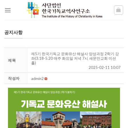
Skip
to
content
공지사항
제5기 한국기독교 문화유산 해설사 양성과정 2학기 강
좌(3.18-5.20 매주 화요일 저녁 7시 새문안교회 미션
제목
홀)
2025-02-11 10:07
작성자
admin2