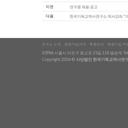
이전
연구원 채용 공고
다음
한국기독교역사연구소 역사강좌 "가보
연구소 소개
회원가입안내
후원안내
회원가입 약
03986 서울시 마포구 동교로 23길 118 열송재 Tel
Copyright 2026 ©
사단법인 한국기독교역사연